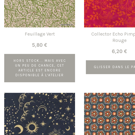
Feuillage Vert
Collector Echo Pimp
Rouge
5,80
€
6,20
€
HORS STOCK... MAIS AVEC
UN PEU DE CHANCE, CET
GLISSER DANS LE P
ARTICLE EST ENCORE
DISPONIBLE À L'ATELIER