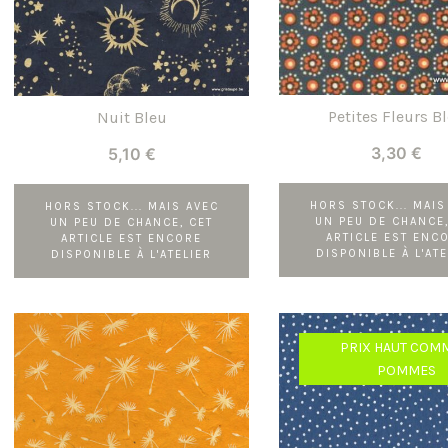
Petites Fleurs B
Nuit Bleu
3,30
€
5,10
€
HORS STOCK... MAIS
HORS STOCK... MAIS AVEC
UN PEU DE CHANCE,
UN PEU DE CHANCE, CET
ARTICLE EST ENC
ARTICLE EST ENCORE
DISPONIBLE À L'ATE
DISPONIBLE À L'ATELIER
PRIX HAUT COM
POMMES