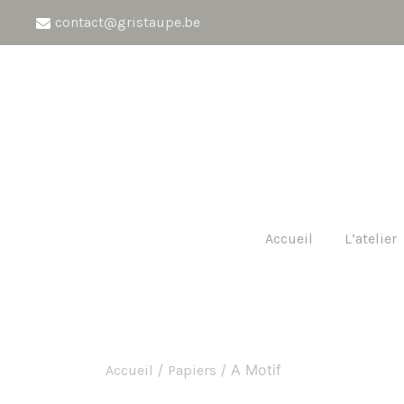
Aller
contact@gristaupe.be
au
contenu
Accueil
L’atelier
/
/ A Motif
Accueil
Papiers