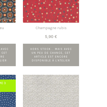
leu
Champagne rubis
5,90
€
 AVEC
HORS STOCK... MAIS AVEC
 CET
UN PEU DE CHANCE, CET
ORE
ARTICLE EST ENCORE
LIER
DISPONIBLE À L'ATELIER
ME 3