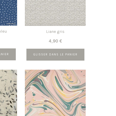
bleu
Liane gris
Le
€
4,90
€
prix
actuel
ANIER
GLISSER DANS LE PANIER
est :
.
3,57 €.