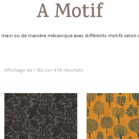
A Motif
a main ou de manière mécanique avec différents motifs selon 
Trié
Affichage de 1–80 sur 479 résultats
par
popularité