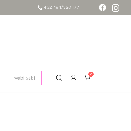
+32 494/320.177
urs formes
0
Wabi Sabi