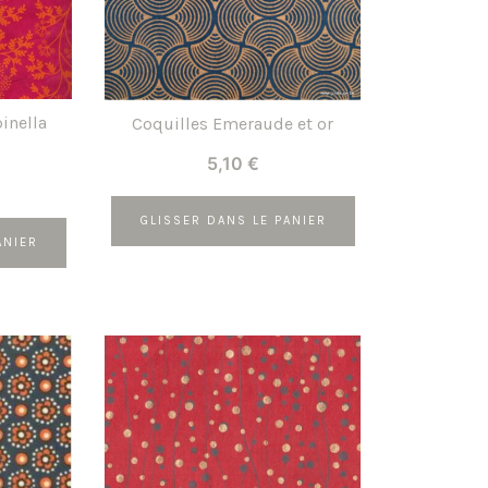
inella
Coquilles Emeraude et or
5,10
€
GLISSER DANS LE PANIER
ANIER