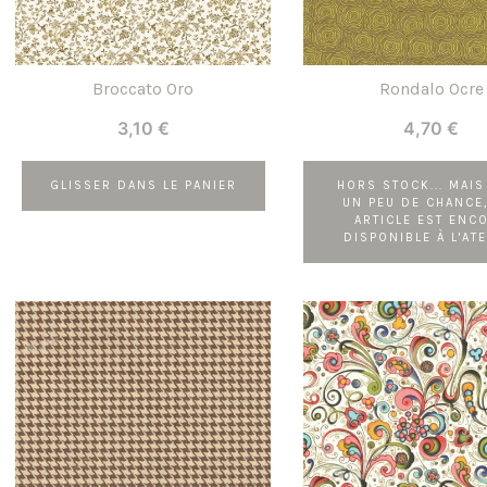
Broccato Oro
Rondalo Ocre
3,10
€
4,70
€
GLISSER DANS LE PANIER
HORS STOCK... MAIS
UN PEU DE CHANCE,
ARTICLE EST ENC
DISPONIBLE À L'ATE