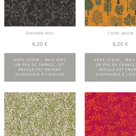
Grenade Noir
Forêt Jaune
6,20
€
6,20
€
HORS STOCK... MAIS AVEC
HORS STOCK... MAIS
UN PEU DE CHANCE, CET
UN PEU DE CHANCE,
ARTICLE EST ENCORE
ARTICLE EST ENC
DISPONIBLE À L'ATELIER
DISPONIBLE À L'ATE