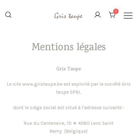
Aller
au
0
contenu
L'image, le carton et le papier
Gris Taupe
déclinés sous toutes leurs formes
Mentions légales
Gris Taupe
Le site www.gristaupe.be est exploité par la société Gris
taupe SPRL
dont le siège social est situé à l’adresse suivante :
Rue du Centenaire, 10 ∗ 4280 Lens Saint
Remy (Belgique)