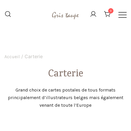
Aller
au
0
contenu
L'image, le carton et le papier
Gris Taupe
déclinés sous toutes leurs formes
/ Carterie
Accueil
Carterie
Grand choix de cartes postales de tous formats
principalement d’illustrateurs belges mais également
venant de toute l’Europe