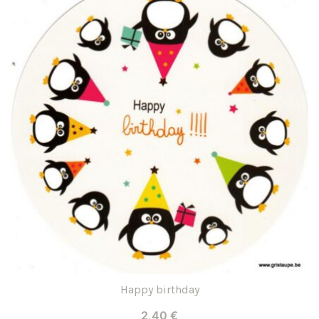
Kelly Marie
29
Klein Liefs
30
Laetitia Haas
1
Lali
4
Leo Timmers
3
Les Mamouchkas
2
Les petites choses
6
d'Amandine
Lilit altunyan
3
Marie Cardouat
2
Papillonnage
42
Pascaline
19
Happy birthday
Perrine Dessine
8
2,40
€