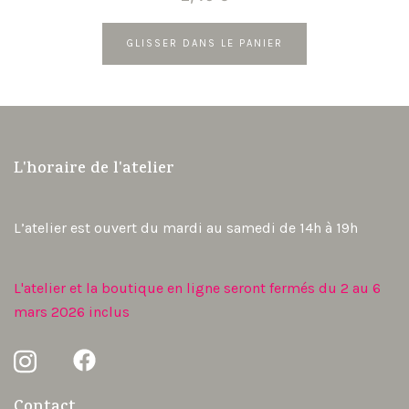
Rosie Hilyer
1
Studio Noorderlicht
34
GLISSER DANS LE PANIER
Valentine Iokem
70
Virginie Cachau
5
L'horaire de l'atelier
L’atelier est ouvert du mardi au samedi de 14h à 19h
L'atelier et la boutique en ligne seront fermés du 2 au 6
mars 2026 inclus
Contact