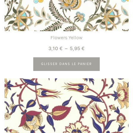
du
produit
Flowers Yellow
Plage
3,10
€
–
5,95
€
de
prix :
GLISSER DANS LE PANIER
3,10 €
Ce
à
produit
5,95 €
a
plusieurs
variations.
Les
options
peuvent