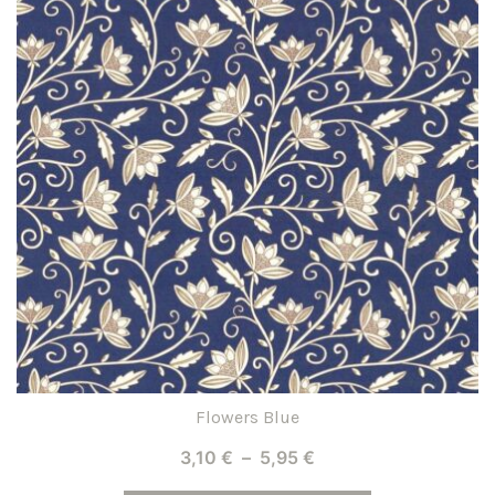
plusieurs
variations.
Les
options
peuvent
être
choisies
sur
la
page
du
produit
Flowers Blue
Plage
3,10
€
–
5,95
€
de