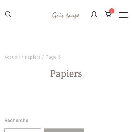
Aller
au
0
contenu
L'image, le carton et le papier
Gris Taupe
déclinés sous toutes leurs formes
/
/ Page 5
Accueil
Papiers
Papiers
Recherche