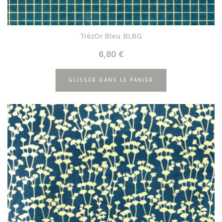
TrézOr Bleu BL8G
6,80
€
GLISSER DANS LE PANIER