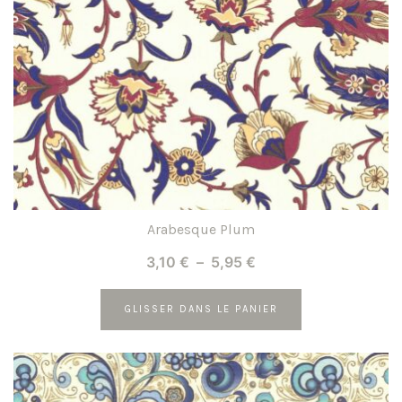
être
choisies
sur
la
page
du
produit
Arabesque Plum
Plage
3,10
€
–
5,95
€
de
prix :
GLISSER DANS LE PANIER
3,10 €
Ce
à
produit
5,95 €
a