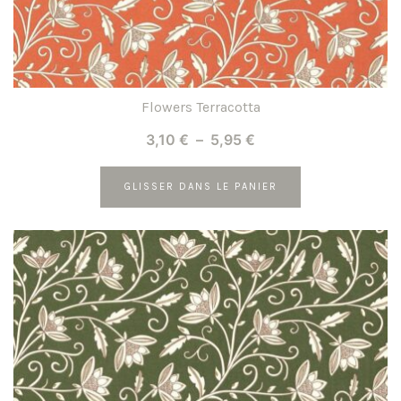
du
produit
Flowers Terracotta
Plage
3,10
€
–
5,95
€
de
prix :
GLISSER DANS LE PANIER
3,10 €
Ce
à
produit
5,95 €
a
plusieurs
variations.
Les
options
peuvent