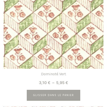
Dominoté Vert
Plage
3,10
€
–
5,95
€
de
prix :
GLISSER DANS LE PANIER
3,10 €
Ce