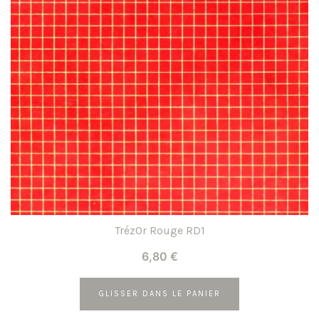
TrézOr Rouge RD1
6,80
€
GLISSER DANS LE PANIER