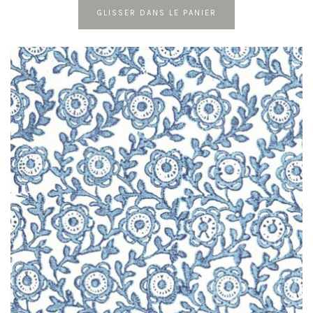
prix :
GLISSER DANS LE PANIER
3,10 €
Ce
à
produit
5,95 €
a
plusieurs
variations.
Les
options
peuvent
être
choisies
sur
la
page
du
produit