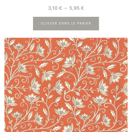
Plage
3,10
€
–
5,95
€
de
prix :
GLISSER DANS LE PANIER
3,10 €
Ce
à
produit
5,95 €
a
plusieurs
variations.
Les
options
peuvent
être
choisies
sur
la
page