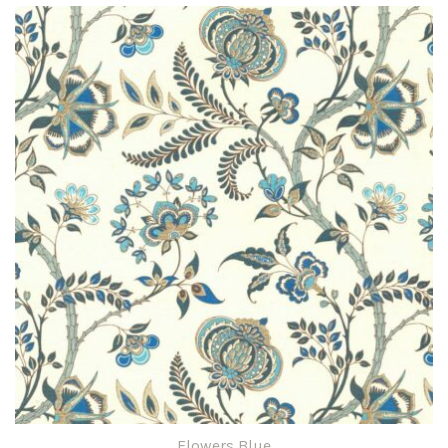
à
produit
5,95 €
a
plusieurs
variations.
Les
options
peuvent
être
choisies
sur
la
page
du
produit
Flowers Blue