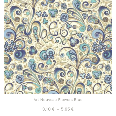
plusieurs
variations.
Les
options
peuvent
être
choisies
sur
la
page
du
produit
Art Nouveau Flowers Blue
Plage
3,10
€
–
5,95
€
de