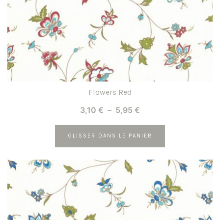
la
page
du
produit
Flowers Red
Plage
3,10
€
–
5,95
€
de
prix :
GLISSER DANS LE PANIER
3,10 €
Ce
à
produit
5,95 €
a
plusieurs
variations.
Les