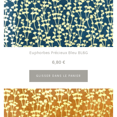
Euphorbes Précieux Bleu BL8G
6,80
€
GLISSER DANS LE PANIER