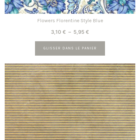
Flowers Florentine Style Blue
Plage
3,10
€
–
5,95
€
de
prix :
GLISSER DANS LE PANIER
3,10 €
Ce
à
produit
5,95 €
a
plusieurs
variations.
Les
options
peuvent
être
choisies