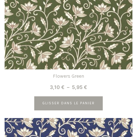
être
choisies
sur
la
page
du
produit
Flowers Green
Plage
3,10
€
–
5,95
€
de
prix :
GLISSER DANS LE PANIER
3,10 €
Ce
à
produit
5,95 €
a