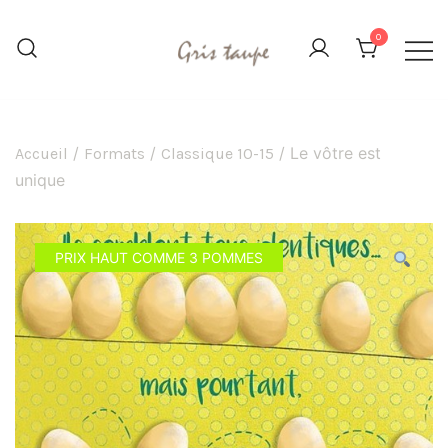
Aller
au
0
contenu
L'image, le carton et le papier
Gris Taupe
déclinés sous toutes leurs formes
/
/
/ Le vôtre est
Accueil
Formats
Classique 10-15
unique
PRIX HAUT COMME 3 POMMES