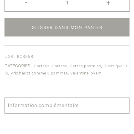
-
+
de
Le
vôtre
GLISSER DANS MON PANIER
est
unique
UGS :
6CS558
CATÉGORIES :
,
,
,
Carterie
Carterie
Cartes postales
Classique 10-
,
,
15
Prix hauts comme 3 pommes
Valentine Iokem
Information complémentaire