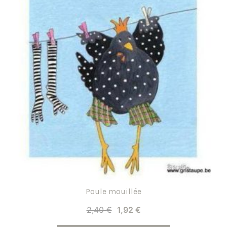
Poule mouillée
Le
Le
2,40
€
1,92
€
prix
prix