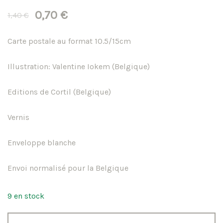
Le
Le
0,70
€
1,40
€
prix
prix
Carte postale au format 10.5/15cm
initial
actuel
Illustration: Valentine Iokem (Belgique)
était :
est :
Editions de Cortil (Belgique)
1,40 €.
0,70 €.
Vernis
Enveloppe blanche
Envoi normalisé pour la Belgique
9 en stock
quantité