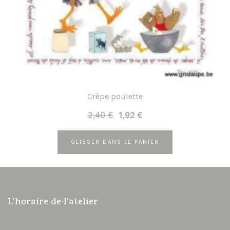
Crêpe poulette
Le
Le
2,40
€
1,92
€
prix
prix
initial
actuel
GLISSER DANS LE PANIER
était :
est :
2,40 €.
1,92 €.
L'horaire de l'atelier