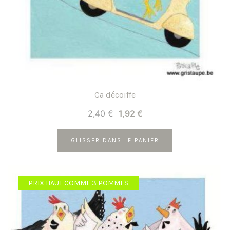
Ca décoiffe
Le
Le
2,40
€
1,92
€
prix
prix
initial
actuel
GLISSER DANS LE PANIER
était :
est :
2,40 €.
1,92 €.
PRIX HAUT COMME 3 POMMES