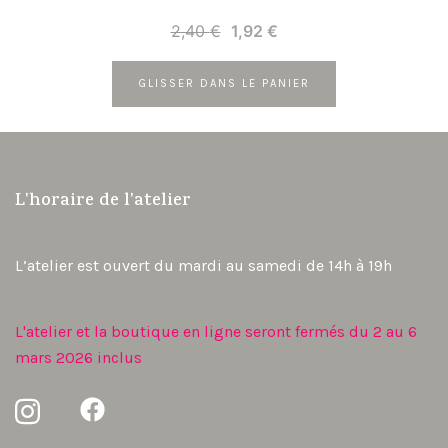
Le
Le
2,40
€
1,92
€
prix
prix
initial
actuel
GLISSER DANS LE PANIER
était :
est :
2,40 €.
1,92 €.
L'horaire de l'atelier
L’atelier est ouvert du mardi au samedi de 14h à 19h
L'atelier et la boutique en ligne seront fermés du 2 au 6
mars 2026 inclus