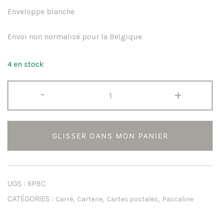
Enveloppe blanche
Envoi non normalisé pour la Belgique
4 en stock
quantité
-
+
de
La
récré
GLISSER DANS MON PANIER
des
p'tites
poules
UGS :
6P8C
CATÉGORIES :
,
,
,
Carré
Carterie
Cartes postales
Pascaline