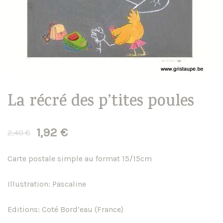
La récré des p’tites poules
Le
Le
1,92
€
2,40
€
prix
prix
Carte postale simple au format 15/15cm
initial
actuel
Illustration: Pascaline
était :
est :
Editions: Coté Bord’eau (France)
2,40 €.
1,92 €.