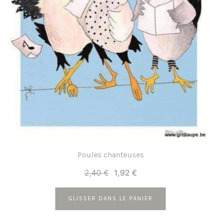
Poules chanteuses
Le
Le
2,40
€
1,92
€
prix
prix
initial
actuel
GLISSER DANS LE PANIER
était :
est :